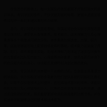
在世界杯的赛场上，每一支球队的表现都离不开背后强大的青
训体系。青训球员的条件，不仅仅是天赋的体现，更是从选拔到培
养过程中一系列关键因素的综合结果。
首先，青训球员的选拔是基础。各国足球协会和俱乐部在选拔
青训球员时，通常会从身体素质、技术能力、战术理解力以及心理
素质等多个维度进行综合评估。身体素质包括速度、力量、耐力
等，这些是球员在场上能够持续发挥的基础。技术能力则涵盖了传
球、射门、盘带等基本技能，而战术理解力则决定了球员在比赛中
的位置感和团队配合能力。心理素质同样重要，球员在高压环境下
的抗压能力和自信心，往往能在关键时刻决定比赛的走向。
其次，青训球员的培养是一个长期的过程。在选拔出具备潜力
的球员后，俱乐部和足球协会需要为他们提供系统的训练和比赛机
会。训练不仅仅是技术上的提升，还包括战术意识的培养、体能训
练的加强以及心理辅导的介入。比赛机会则是球员成长的关键，通
过实战经验的积累，球员能够更好地适应高强度的比赛节奏，并在
实战中不断磨练自己的技术和战术能力。