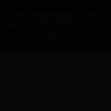
世界杯亚洲预选赛赛程|世界杯 法
国|264易博汇世界杯交流平台
站|264ebh.com
首页
交流论坛
观点分享区
资源共享板块
世界杯赛场上的青训球员条件：从选拔到培
养的关键因素
5055