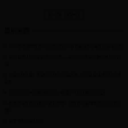
前一页
后一页
最新发表
2006年德国世界杯经典对决回顾：日耳曼战车与诸强的巅峰之战
中国艺术体操夺金的幕后英雄——美丽的俄罗斯外教阿纳斯塔西
娅
《世界杯之歌：激情与梦想的完美融合，点燃全球球迷的狂欢盛
宴》
马龙世界杯一退赛引发热议，中国乒乓球队面临新挑战
新赛季爆发球员预测：惠特摩尔、谢泼德与普理查德能否引领风
潮？
关于下发足彩4月19