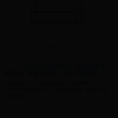
世界杯错失绝杀后！26岁球星遭
遇威胁，有家不敢回，家人也被牵连
本届世界杯1/8决赛，哥伦比亚苦战瑞士，加时赛第115分钟，26
岁国脚坎帕斯迎来绝杀单刀，却将皮球狠狠打高。球队最终点球
大战遗憾出局。只...