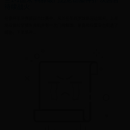
待续战火
在意杯半决赛首回合比赛中，米兰在圣西罗球场迎战国米。上半
场亚伯拉罕错失良机并有一次门线解围，莱奥和科雷亚也制造了
威胁。下半场开...