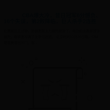
CBA爆大冷，昔日冠军6分憾负、
16个失误，第2败降临，巨人杀手2连胜
比赛最后三分钟，新疆男篮主力被陆续换下，场边的主教练双手
插兜，眼神里写满了无奈与困惑。 北京时间12月20日晚，CBA
常规赛爆出冷门。客...