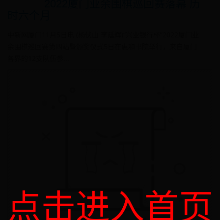
2022厦门业余围棋巡回赛落幕 历
时六个月
中新网厦门11月5日电 (杨伏山 李廷辉)“兴业银行杯”2022厦门业
余围棋巡回赛第四站暨颁奖仪式5日在惠和书院举行，来自厦门
各界的12支队伍参...
点击进入首页