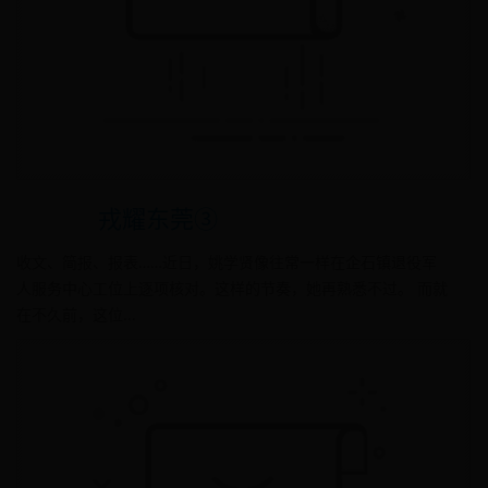
戎耀东莞③
收文、简报、报表……近日，姚学贤像往常一样在企石镇退役军
人服务中心工位上逐项核对。这样的节奏，她再熟悉不过。 而就
在不久前，这位...