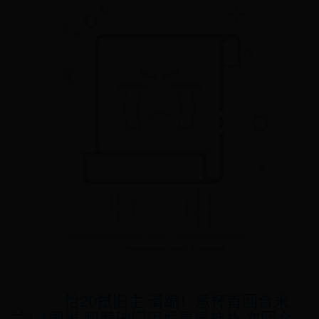
恰20弑旧主 滑跪！意杯首回合米
兰1-1国米 鸭脖破门迈尼昂屡神扑 次回合