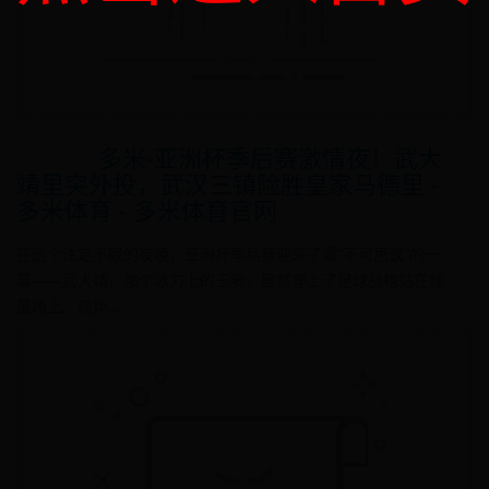
多米-亚洲杯季后赛激情夜！武大
靖里突外投，武汉三镇险胜皇家马德里 -
多米体育 - 多米体育官网
在这个注定不眠的夜晚，亚洲杯季后赛迎来了最“不可思议”的一
幕——武大靖，那个冰刀上的王者，居然穿上了足球战袍站在绿
茵场上。现场...