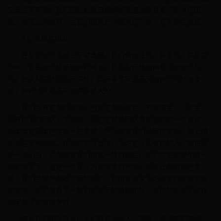
交量会非常低。我们团队根据自己的经验选出适合客户群体的团
品，做精准的推荐，当我们团队方向选对的时候，几乎都会推爆。
7.打造狼性团队
在裂变培训系统上非常重要，我们做信任训、精英训、领导力
训练，这是结合传统微商的模式，我认为传统微商和社群结合起
来，团队裂变才可以更良性。如果来了只是天天给你个素材发发
圈，你的团队是不可能健康壮大的。
我们会有定期的沙龙，包括定期沙龙会，有招商会，分享会，
还有线下的团队分享训练，这也是辅助团队良性运作的一个方式，
不单单是简单地给你一些素材，所以跟着我们公司的赋能，加上团
队的运营和管理。在我的项目当中，无论是什么曾经的人，哪怕只
是一个小白，当你跟着我们团队一段时间后，我们会把你孵化成一
个销售高手，这是一个我认为最重要的地方。不是让你机械地卖
货，我们会培养你各方面的能力，对团队来说无论未来的发展方向
是哪里，我们具备了一群销售高手的狼性团队，我们的业绩无论在
哪里都可以做得更好。
这是我们团队几个优秀的联合创始人，都是从零培养起来的，