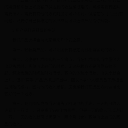
的渠道和平台上光靠客户群达到的收益是很难的，可能需要有团队
需要拉人，需要有其他的方式附加才可以达到，但是在“买手”上没有
问题，只要你自己有稳定的客户群就可以通过产品给你赋能。
5.用产品打造精致的生活
我们产品选择会为大家带来几个安全感：
第一，轻奢类产品，可以让团长有稳定而且相当客观的收入。
第二，这也是社群团购的一个痛点，当在社群团购当中量很大
出现售后时，客单价比较低的时候，无论品牌方还是供货商赔不
起，解决售后的时间和时效很慢，客户的体验度很差，流失度就会
上升。但在“买手”产品选择过程当中，团长本身个人都具备了承担售
后风险的能力，因为他的收入足够。这也是我们在选品方向做得比
较好的一个地方。
第三，我们团队成员当天销售了阿玛尼的手表，一天的日收入
达到了一万以上，只投资了999作为买手，但是一天的收入可以达到
一万，一天的收入就可以满足他一两个月（卖）客单价比较低的团
品的收入。