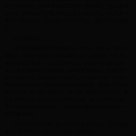
由于公司的评比，根据业绩和团队管理能力来审核的。为什么要展
示他们，是想说在我们团队当中无论是什么能力来的，可以培养你
成为一个销售高手，也可以复制给你一个团队，这是我们团队的理
念。
8.四大赋能中心
我们公司“我是买手”四大赋能中心，供应链、销售链、售后链、
系统链，这是要具备基本的理念和观念，为什么要把四个赋能中心
展示给大家?买手是一个非常包容的项目，我们的平台不对C端开
放，只服务于跟我们合作的伙伴，如果你是传统企业，是做其他产
品的微商团队长，我们培养的销售高手，以后哪怕给你一个袜子，
哪怕没有社群团购，哪怕没有任何东西给你赋能，你拿起一个矿泉
水也可以卖，这个能力是跟随你一辈子的，通过客户粘度维持，客
户是我们的粉丝，抖音之所以销售得那么好，是因为有粉丝效应。
我们的客户也是我们的粉丝。其他公司的辅助只是为我们提供一个
辅助的服务而已。
公司培训体系非常好，加上我们团队自身的内容，二者结合起
来会有更好的爆发，才可以团队差异化做得更好。