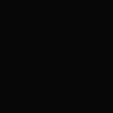
系，我不要求团队达到多少人多少基数，因为我的目标是带领所有
的人在项目上，只要能来到的人就可以存留，只要能来的人，就可
以赚钱。所以我不在乎它的基数是多少。
4.为每一个人赋能
虽然现在团队的人数跟某些团购人比人数不多，但只要成为“我
是买手”团长，每个人只有250左右的客户群体，大家觉得他们可以
达到多少收入？这个人还是微商小白开始的，没有微商经验，只有
200多个客户群能做到多少？可以做到稳定的5-8千，当月有爆品可
以达到一万，这个客户群体和她的收益投资比是大家很满意的地方
了。
很多人说在团购或者其他的平台上需要不断地去裂变，不断拉
人进来，靠团队的基数才可以达到比较满意的收入，但是在买手上
没有这一说，只要你来，我们团队就可以给你赋能，提高销售能
力，哪怕你只有200多人的客户群，你也可以达到稳定的收入。这个
收入就像我们的工资一样，是持续而稳定的，每个月都可以。对于
每个创业人来说其实这种稳定和安全感是特别重要的。
一个五百人的客户群体，我们好的业绩是月收入三万。在其它