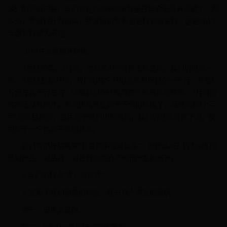
术）的不断完善，我们现在的APP的承载量已经完全没有问题了。所
以说，要做好社群团购，技术链的服务也是特别重要的。这是2018
年遇到的最大问题。
2019年全面提升阶段。
4月份起盘，8月份，也就是APP没有上线之前，我们的业绩一
般。9月份到12月份，我们的每个月的业绩都保持在一千万，甚至6
月份在两千万左右，这是我们D&F联盟整个最真实的数据。7月份的
数据还没有统计。都说团购现在处于下滑的阶段了，但是对我们“买
手”的项目来说，包括对于我们团购来说，我们的业绩没有下滑，反
而处于一个比较平稳的状态。
我们常引导销售说“我是买手没有淡季”。为什么呢？因为我们买
手对产品，对品牌，对社群定位的不同而产生的结果。
3.我们的特点“贵，非常贵”
大家看下我们销售的产品，我举几个典型的案例：
第一，宙斯美容仪。
第二，intorno黑科技燃脂体雕衣。