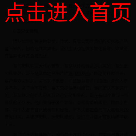
点击进入首页
对团长来说有很大的幸福感，我们分享的东西很精致，而且打
造精致的生活，而且可以学到很多让生活变得美好的知识，这也是
我们团长的感受。
6.差异化管理
团队如果能快速地裂变、壮大，只靠公司给我们的服务和产品
是不够的，团购在做差异化，我们团队也在做差异化管理，如果没
有差异化肯定会被淘汰。
我们团队有三大核心管理。我是从传统微商走过来的，我注重
团队管理，我不是简单地把图片推送到朋友圈，推动到社群里面，
客户喜欢买就买，买不买不重要，而且因为投资门槛低，来的人参
差不齐，来了也不管理，每天只提供素材而已，我的团队不是这样
的，我和联合创始人是从我自己复制出来的，现在有50个跟我一样
等级的团队长。他们来自于各个领域，有代购类的鼻祖、微商小白
等，每个人都有自己的标签和经验，所有人都把自己的大脑和思路
贡献出来，来管理团队，为团队赋能，我们的业绩才可以持续平稳
上升。
我们团长做精准推荐，因为每天20几个SKU，其实盲目推荐成