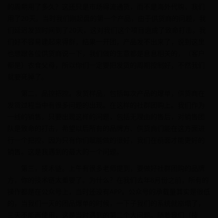
的周期用了多久？这还只是市场得流通货，而不是海外代购，我们
用了20天。当时我们刚起盘的第一个产品，由于供货商的问题，我
们延迟发货时间到了20天，这对我们这个项目造成了致命打击。我
们好不容易建起来得群，结果一开团，产品发不出来了，说到这里
也想跟各位供货商说一下，我们做的生意都是息息相关的，（客户
都是）衣食父母，所以你们一定要把发货的周期控制好，不然我们
就要死掉了。
第二，品控把控。发货样品，包括每次产品的爆单，供货商在
发货过程当中有很多问题的出现。在这样的社群团购上。我们作为
一线的销售，只要出现这样的问题，包括无理由的售后，对销售团
队是致命的打击，希望以后所有的品牌方、供货商们能在这方面进
行一个把控，因为只有你们赋能做的很好，我们在前面才能更好的
销售。这是我遇到的最大的一个问题。
第三，技术链。上午有很多老师提到，要做好社群团购的品牌
方，你的技术链太重要了。为什么？在我们去年8月份之前，所有的
操作都是在公众号上，当时还没有APP。公众号的承载量其实是很低
的，当我们一天的团品爆单的时候，一下子我们的系统就崩塌了，
三天不能再使用，这是当时遇到的第二个大问题。随着我们（技