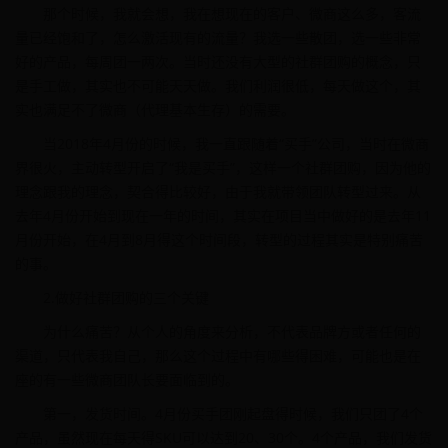
那个时候，我就会想，我在想现在的客户、微商这么多，客流
量已经饱和了，怎么激活现有的流量？我选一些散团，选一些非常
好的产品，每周团一两次。当时还没有大型的社群团购的概念，只
是手工做，其实也不可能天天做。我们利润很低，每天做这个，其
实也满足不了微商（代理基本生存）的需要。
当2018年4月份的时候，我一直跟随着“买手”公司，当时在微商
界很火，主动转型开启了“我是买手”，这样一个社群团购，因为他的
理念跟我的理念，契合得比较好，由于我就带领团队转型过来。从
去年4月份开始到现在一年的时间，其实在项目当中做好的是去年11
月份开始，在4月到8月得这个时间段，转型的过程其实是特别痛苦
的事。
2.做好社群团购的三个关键
为什么痛苦？从个人的角度来分析，不代表品牌方或者任何的
渠道，只代表我自己，那么这个过程中有哪些得困难，可能也是在
座的有一些微商团队长要面临到的。
第一，发货时间。4月份买手团刚起盘得时候，我们只团了4个
产品，虽然现在每天得SKU可以达到20、30个。4个产品，我们发货