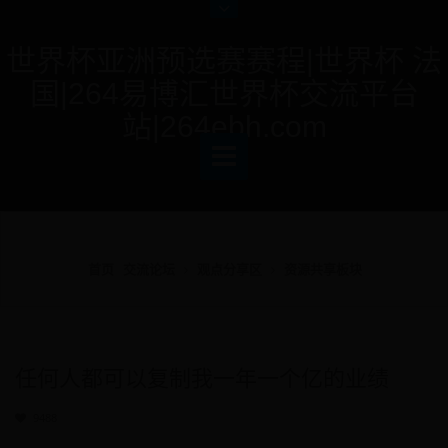
世界杯亚洲预选赛赛程|世界杯 法
国|264易博汇世界杯交流平台
站|264ebh.com
首页
交流论坛
观点分享区
资源共享板块
任何人都可以复制我一年一个亿的业绩
9488