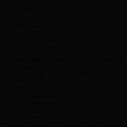
第三，莫桑钻。
大家看一下我们销售的产品，看一下这三个典型的例子，大家
可以看到我们的特点“贵，非常贵”。大家通常认为拼团越便宜越好，
但我们“买手”的定位，我们做的是服务于中高端客户的团购。包括我
们给团长打造的理念是，我们是培养客户变成一个享受精致生活的
人。如果这个人还不懂得享受生活，活得不够精致，我们的团长要
引导他变得精致。通过我们买手和社群团购的产品来达到这个目的
的。这是跟其他团购最本质的区别，能卖七八千的产品，“买手”应该
是第一家，因为我以前从事过代购，我招募的团队长包括合作伙伴
30%以上的人都是代购，代购与现在抖音网红有一定的相似处，他
们自己就有“带货能力”，我个人零售在30、50，甚至100单，每一
天，这是我个人的零售能力。
整个团队销售业绩的单品，通过四个品类可以看出，主打美妆
类品牌，而且是代购界炒的比较火的，只要在“买手”选择的客户群体
一般都是生活追求品质的，包括小红书比较热推的，这些产品这是
我们客户群体喜欢的。
我们团队人数可能相比其他的社群团购人数并不多，不过没关