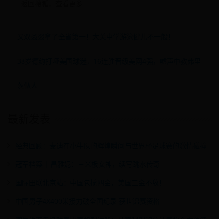
返回搜狐，查看更多
又双叒叕拿了全省第一！大关中学游泳健儿不一般！
38岁德约打哑美国球迷，16连胜晋级美网4强，嘘声中教弗里
茨做人
最新发表
经典回顾：麦迪在小牛队的辉煌瞬间与世界杯足球赛的激情碰撞
冠军档案 | 昌雅妮：三米板女神，续写跳水传奇
国际田联北京站：中国包揽四金，美国三金不敌！
中国男子4X400米接力破全国纪录 获世锦赛资格