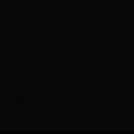
塞尔维亚甲级联赛比赛规则详解：从赛制到积分计算的全方位解
析
25岁第二春！贡多齐身价涨至3200万拉齐奥第1，20岁时曾5000
万欧
俄罗斯世界杯战靴观察：球星脚下的秘密武器与战术博弈
看球直播
2022卡塔尔世界杯前瞻：豪门争霸，新星崛起，谁能捧起大力神
杯？
澳大利亚金牌世锦赛：足球王国的崛起与世界杯的辉煌
友情链接