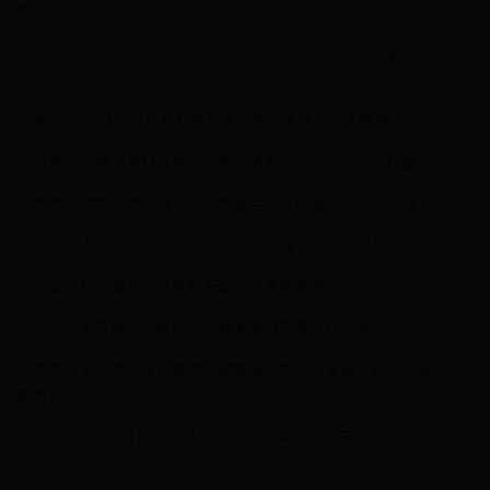
挑战
男足世界杯预选赛积分榜大揭秘：亚洲区战况激烈，谁将突围而
出？
揭秘Cavs球员在世界杯赛场上的精彩表现与未来展望
女排世锦赛决赛打几球？揭秘比赛背后的规则与战术较量
世界杯激情点燃全球，伦敦残奥会乒乓球赛展现非凡风采
18世界杯贝尔的传奇时刻：威尔士巨星的闪耀与遗憾
印度足球的崛起：从默默无闻到世界杯梦想的追逐
顿矿工对阵里昂：欧冠小组赛关键战前瞻与比分预测
世界杯赛场惊现暴力事件：被教授砸的球员是谁？背后真相令人
震惊！
FM2017世界杯期间球员短缺问题：深度分析与解决方案