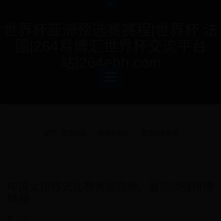
世界杯亚洲预选赛赛程|世界杯 法
国|264易博汇世界杯交流平台
站|264ebh.com
首页
交流论坛
观点分享区
资源共享板块
中国女排昨天比赛表现亮眼，展现顽强拼搏
精神
9142