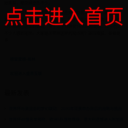
她相较，都显得逊色不少。
点击进入首页
小编认为，这些优秀的女运动员如刘诗雯、丁宁等，都是才貌
双全，只是尚未找到合适的另一半。陈梦若能与刘诗雯携手，或许
可以共同创造新的辉煌。至于关于刘诗雯165cm的调侃，似乎也让
不少人感到无奈。大家是否赞同这样的观点呢？返回搜狐，查看更
多
德雷蒙德-格林
欢迎进入盛晋互联
最新发表
世界杯与奥运会的梦幻联动：2030年双赛申办背后的战略与挑战
世界杯48强名单揭晓，欧洲5队强势晋级，意大利遗憾进入附加赛