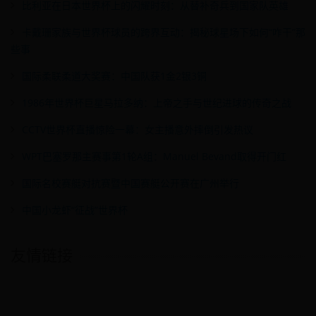
比利亚在日本世界杯上的闪耀时刻：从替补奇兵到国家队英雄
卡戴珊家族与世界杯球员的跨界互动：揭秘球星场下如何“咋干”那
些事
国际柔联柔道大奖赛：中国队获1金2银3铜
1986年世界杯巨星马拉多纳：上帝之手与世纪进球的传奇之战
CCTV世界杯直播惊险一幕：女主播意外摔倒引发热议
WPT巴塞罗那主赛事第1轮A组：Manuel Bevand取得开门红
国际名校赛艇对抗赛暨中国赛艇公开赛在广州举行
中国小龙虾“征战”世界杯
友情链接