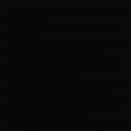
此外，还有郭跃，1988年出生，在金融领域工作，曾斩获2008
年北京奥运会女团金牌。
而郭焱作为世界冠军，出生于1983年，她也是一名大学副教
授，目前依然单身。
网友对此表示心痛不已，纷纷劝诫：“莎莎可别过于挑剔，要尽
早恋爱啊，否则可别落得和她几位单身学姐同样的境地。”
这群优秀的女运动员其实并不着急，既拥有名声，又收获财
富，她们在考虑人生重大事项时，也许选择在合适的年龄更为重
要。生活充满选择，错过也可能带来遗憾。
有网友提到张继科的坎坷经历，提醒刘诗雯等人勿轻易进军娱
乐圈，更不要向那些光鲜亮丽却最终狼狈离婚的人们学习。
陈梦虽然美丽动人，打球水平一流，但已经30岁为何仍未遇到
理想伴侣，也让大家感到奇怪。甚至有网友推荐自家弟弟，身高
188cm，山东公务员，希望能吸引她的注意。
不可否认的是，邓亚萍在她的年代堪称传奇，其他人的辉煌与