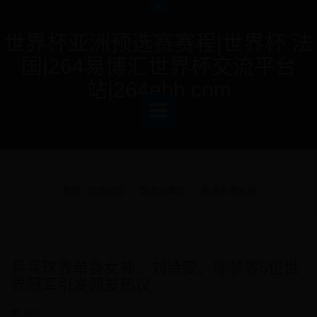
世界杯亚洲预选赛赛程|世界杯 法
国|264易博汇世界杯交流平台
站|264ebh.com
首页
交流论坛
观点分享区
资源共享板块
乒乓球界单身女神：刘诗雯、陈梦等5位世
界冠军引发网友热议
8497