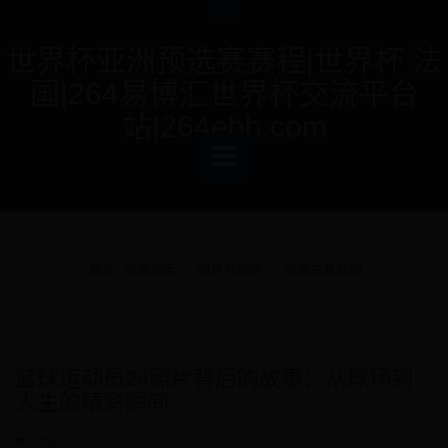
世界杯亚洲预选赛赛程|世界杯 法
国|264易博汇世界杯交流平台
站|264ebh.com
首页
交流论坛
观点分享区
资源共享板块
篮球运动员24照片背后的故事：从球场到
人生的精彩瞬间
3754