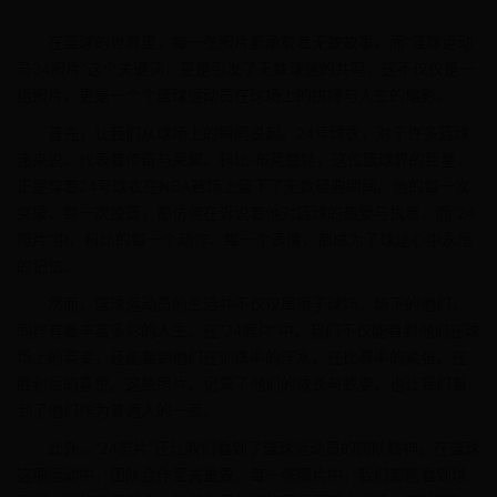
在篮球的世界里，每一张照片都承载着无数故事，而“篮球运动
员24照片”这个关键词，更是引发了无数球迷的共鸣。这不仅仅是一
组照片，更是一个个篮球运动员在球场上的拼搏与人生的缩影。
首先，让我们从球场上的瞬间说起。24号球衣，对于许多篮球
迷来说，代表着传奇与荣耀。科比·布莱恩特，这位篮球界的巨星，
正是穿着24号球衣在NBA赛场上留下了无数经典瞬间。他的每一次
突破、每一次投篮，都仿佛在诉说着他对篮球的热爱与执着。而“24
照片”中，科比的每一个动作、每一个表情，都成为了球迷心中永恒
的记忆。
然而，篮球运动员的生活并不仅仅局限于球场。场下的他们，
同样有着丰富多彩的人生。在“24照片”中，我们不仅能看到他们在球
场上的英姿，还能看到他们在训练中的汗水、在比赛中的紧张、在
胜利后的喜悦。这些照片，记录了他们的成长与蜕变，也让我们看
到了他们作为普通人的一面。
此外，“24照片”还让我们看到了篮球运动员的团队精神。在篮球
这项运动中，团队合作至关重要。每一张照片中，我们都能看到球