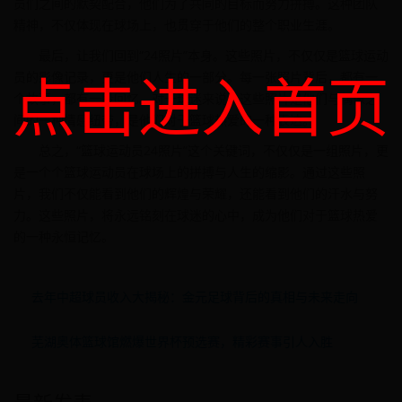
员们之间的默契配合，他们为了共同的目标而努力拼搏。这种团队
精神，不仅体现在球场上，也贯穿于他们的整个职业生涯。
最后，让我们回到“24照片”本身。这些照片，不仅仅是篮球运动
点击进入首页
员的影像记录，更是他们人生的一部分。每一张照片背后，都有一
个故事，都有一段回忆。对于球迷来说，这些照片是他们与偶像之
间的一种情感纽带，是他们对于篮球热爱的一种表达。
总之，“篮球运动员24照片”这个关键词，不仅仅是一组照片，更
是一个个篮球运动员在球场上的拼搏与人生的缩影。通过这些照
片，我们不仅能看到他们的辉煌与荣耀，还能看到他们的汗水与努
力。这些照片，将永远铭刻在球迷的心中，成为他们对于篮球热爱
的一种永恒记忆。
去年中超球员收入大揭秘：金元足球背后的真相与未来走向
芜湖奥体篮球馆燃爆世界杯预选赛，精彩赛事引人入胜