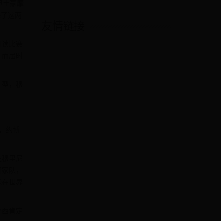
甲土豪摩
除了这两
友情链接
阅读比赛
，而届时
阵型，穆
卫，约博
在穆里尼
国家队，
能在世界
摩西肯定