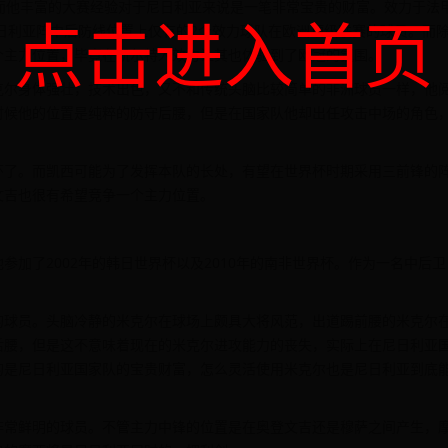
而他丰富的大赛经验对于尼日利亚来说是一笔非常宝贵的财富。效力于法
点击进入首页
尼日利亚阵中后防线位置上仅有的2个效力球队在欧洲顶级联赛的球员。而
个主力位置，毕竟在凯尔特人效力让其也体验到了欧冠的氛围。
克尔身体强壮，技术出色，又不和传统头脑比较简单的非洲球员一样，他
时候他的位置是纯粹的防守后腰，但是在国家队他却出任攻击中场的角色
环了。而凯西可能为了发挥本队的长处，有望在世界杯时期采用三前锋的
文吉也很有希望竞争一个主力位置。
加了2002年的韩日世界杯以及2010年的南非世界杯。作为一名中后
的球员。头脑冷静的米克尔在球场上颇具大将风范，出道踢前腰的米克尔
后腰，但是这不意味着现在的米克尔进攻能力的丧失，实际上在尼日利亚
的是尼日利亚国家队的宝贵财富，怎么灵活使用米克尔也是尼日利亚到底
非常鲜明的球员。不管主力中锋的位置是在奥登文吉还是穆萨之间产生，