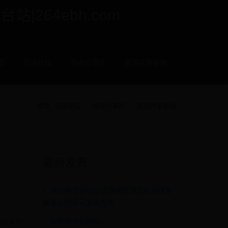
264ebh.com
页
交流论坛
观点分享区
资源共享板块
首页
交流论坛
观点分享区
资源共享板块
最新发表
伊涅斯塔退役后选择经营酒庄和足球发
展事业的多元生活方式
的这支尼
智利甲开始时间