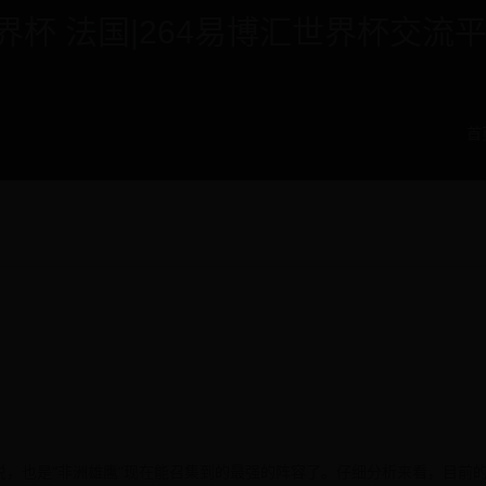
 法国|264易博汇世界杯交流平台站|
首
说，也是“非洲雄鹰”现在能召集到的最强的阵容了。仔细分析来看，目前