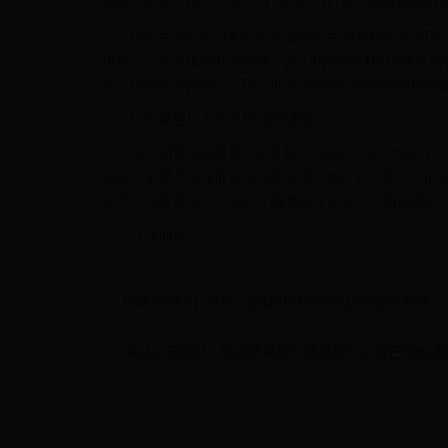
都会在边路占据一个属于自己的主力位置。速度快如闪
球队主帅：尼日利亚现任国家队主帅为斯蒂芬-凯西。
接过尼日利亚国家队的教鞭，2013年带领球队成功拿
候，成绩也非常惊人，因为他率领阿德巴约领衔的多哥
前景展望：力争出线 期待更远
尼日利亚本届世界杯所在的F小组实力除了阿根廷一
组的小组第二将在尼日利亚和波黑之间产生。而一旦尼
对手并非没有机会，因此，雄鹰这次完全可以期待更多
【详细】
足球冷知识：为什么足球赛球员脱衣庆祝会吃黄牌？
快訊／田曉雯、林姿妤桌球女雙摘銀 台灣巴黎帕運